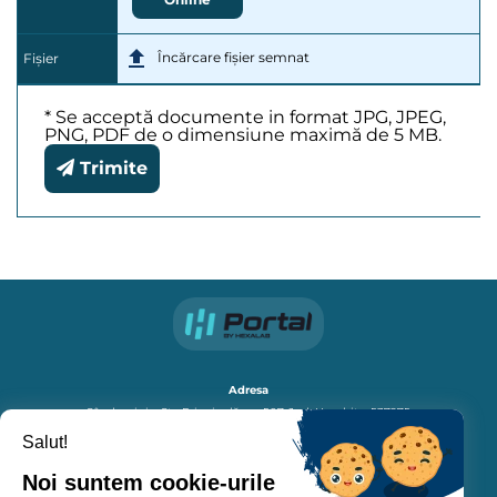
Încărcare fișier semnat
Fișier
* Se acceptă documente in format JPG, JPEG,
PNG, PDF de o dimensiune maximă de 5 MB.
Trimite
Adresa
Sândominic, Str. Principală, nr. 507, Jud. Harghita, 537275
Salut!
General
Noi suntem cookie-urile
Contact:
0266-336.005, 0266-336.578